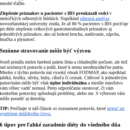
mnohé ďalšie.
Zlepšenie príznakov u pacientov s IBS preukázali vedci
v
niekoľkých odborných štúdiách. Napríklad
súhrnná analýza
novozélandskej univerzity zistila, že až 86 % pacientov s IBS pociťuje
pri diéte zlepšenie celkových gastrointestinálnyh príznakov aj
jednotlivých príznakov, ako sú bolesti brucha, nadúvanie, zápcha,
hnačka a plynatosť.
Sezónne stravovanie môže býť výzvou
Jeseň prináša nielen farebnú paletu lístia a chladnejšie počasie, ale tiež
rad sezónnych potravín a jedál, ktoré k nemu neodmysliteľne patria.
Mnoho z týchto potravín má vysoký obsah FODMAP, ako napríklad
jablká, hrušky, slivky, huby, cibuľa či cesnak. Citlivosť k jednotlivým
potravinám môže býť však
úplne individuálna
a menšie množstvo
vám vôbec vadiť nemusí. Preto odporúčame otestovať, či vám
konkrétne potraviny spôsobujú problémy, alebo nie. S výberom vám
môže poradiť aj dietológ.
TIP:
Prečítajte si náš článok so zoznamom potravín, ktoré
nejesť pri
syndróme dráždivého čreva.
6 tipov pre ľahké zaradenie diéty do všedného dňa