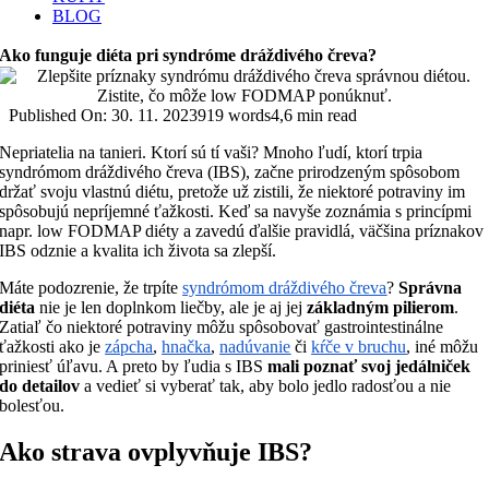
BLOG
Ako funguje diéta pri syndróme dráždivého čreva?
Published On: 30. 11. 2023
919 words
4,6 min read
Nepriatelia na tanieri. Ktorí sú tí vaši? Mnoho ľudí, ktorí trpia
syndrómom dráždivého čreva (IBS), začne prirodzeným spôsobom
držať svoju vlastnú diétu, pretože už zistili, že niektoré potraviny im
spôsobujú nepríjemné ťažkosti. Keď sa navyše zoznámia s princípmi
napr. low FODMAP diéty a zavedú ďalšie pravidlá, väčšina príznakov
IBS odznie a kvalita ich života sa zlepší.
Máte podozrenie, že trpíte
syndrómom dráždivého čreva
?
Správna
diéta
nie je len doplnkom liečby, ale je aj jej
základným pilierom
.
Zatiaľ čo niektoré potraviny môžu spôsobovať gastrointestinálne
ťažkosti ako je
zápcha
,
hnačka
,
nadúvanie
či
kŕče v bruchu
, iné môžu
priniesť úľavu. A preto by ľudia s IBS
mali poznať svoj jedálniček
do detailov
a vedieť si vyberať tak, aby bolo jedlo radosťou a nie
bolesťou.
Ako strava ovplyvňuje IBS?