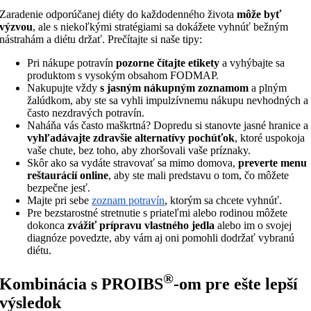
Zaradenie odporúčanej diéty do každodenného života
môže byť
výzvou
, ale s niekoľkými stratégiami sa dokážete vyhnúť bežným
nástrahám a diétu držať. Prečítajte si naše tipy:
Pri nákupe potravín
pozorne čítajte etikety
a vyhýbajte sa
produktom s vysokým obsahom FODMAP.
Nakupujte vždy
s jasným nákupným zoznamom
a plným
žalúdkom, aby ste sa vyhli impulzívnemu nákupu nevhodných a
často nezdravých potravín.
Naháňa vás často maškrtná? Dopredu si stanovte jasné hranice a
vyhľadávajte zdravšie alternatívy pochúťok
, ktoré uspokoja
vaše chute, bez toho, aby zhoršovali vaše príznaky.
Skôr ako sa vydáte stravovať sa mimo domova,
preverte menu
reštaurácií online
, aby ste mali predstavu o tom, čo môžete
bezpečne jesť.
Majte pri sebe
zoznam potravín
, ktorým sa chcete vyhnúť.
Pre bezstarostné stretnutie s priateľmi alebo rodinou môžete
dokonca
zvážiť prípravu vlastného jedla
alebo im o svojej
diagnóze povedzte, aby vám aj oni pomohli dodržať vybranú
diétu.
®
Kombinácia s PROIBS
-om pre ešte lepší
výsledok