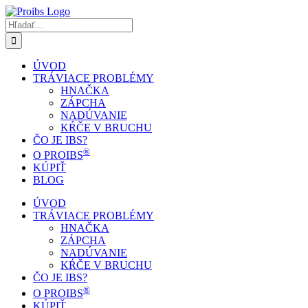
Skip
to
Hľadať:
content
ÚVOD
TRÁVIACE PROBLÉMY
HNAČKA
ZÁPCHA
NADÚVANIE
KŔČE V BRUCHU
ČO JE IBS?
®
O PROIBS
KÚPIŤ
BLOG
ÚVOD
TRÁVIACE PROBLÉMY
HNAČKA
ZÁPCHA
NADÚVANIE
KŔČE V BRUCHU
ČO JE IBS?
®
O PROIBS
KÚPIŤ