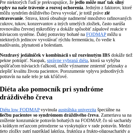
Pre niektorých ľudí je prekvapujúce, že
jedlo môže mať tak silný
vplyv na naše trávenie a rozvoj ochorenia
. Jedným z faktorov, ktoré
môžu syndróm dráždivého čreva vyvolať, je totiž práve
zlé
stravovanie
. Strava, ktorá obsahuje nadmerné množstvo rafinovaných
cukrov, tukov, konzervantov a iných umelých zložiek, často narúša
rovnováhu črevnej mikroflóry a dokáže spôsobiť zápalové reakcie v
tráviacom systéme. Ďalej potraviny bohaté na
FODMAP
môžu u
niektorých jedincov vyvolávať rýchlu fermentáciu, čo vedie k
nadúvaniu, plynatosti a bolestiam.
Nezdravý jedálniček v kombinácii s už rozvinutým IBS
dokáže tiež
pekne potrápiť. Naopak,
správne vybraná diéta
, ktorá sa vyhýba
spúšťačom tráviacich ťažkostí, môže významne zmierniť príznaky a
zlepšiť kvalitu života pacientov. Porozumenie vplyvu jednotlivých
potravín na naše telo je tak kľúčové.
Diéta ako pomocník pri syndróme
dráždivého čreva
Diétu low FODMAP
vyvinula
austrálska univerzita
špeciálne na
liečbu pacientov so syndrómom dráždivého čreva
. Zameriava sa na
zníženie konzumácie potravín bohatých na FODMAP, čo sú sacharidy
s krátkym reťazcom prirodzene sa vyskytujúce v rade potravín. Medzi
tieto zložky patrí napríklad laktóza, fruktóza a frukto-oligosacharidy a