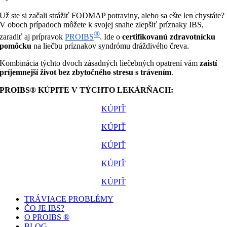
Už ste si začali strážiť FODMAP potraviny, alebo sa ešte len chystáte?
V oboch prípadoch môžete k svojej snahe zlepšiť príznaky IBS,
®
zaradiť aj prípravok
PROIBS
. Ide o
certifikovanú zdravotnícku
pomôcku
na liečbu príznakov syndrómu dráždivého čreva.
Kombinácia týchto dvoch zásadných liečebných opatrení vám
zaistí
príjemnejší život bez zbytočného stresu s trávením
.
PROIBS® KÚPITE V TÝCHTO LEKÁRŇACH:
KÚPIŤ
KÚPIŤ
KÚPIŤ
KÚPIŤ
KÚPIŤ
TRÁVIACE PROBLÉMY
ČO JE IBS?
O PROIBS ®
BLOG